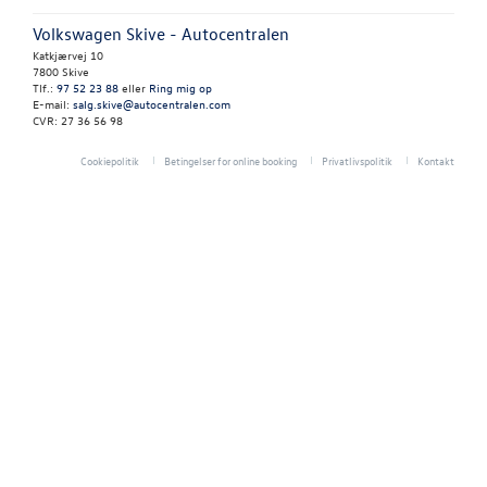
Volkswagen Skive - Autocentralen
Koncepter og 
Katkjærvej 10
7800 Skive
Vejhjælp
Tlf.:
97 52 23 88
eller
Ring mig op
E-mail:
salg.skive@autocentralen.com
CVR: 27 36 56 98
Biludlejning
Cookiepolitik
Betingelser for online booking
Privatlivspolitik
Kontakt
Hente/bringe
Softwareopda
VW Connect
Volkswagen Se
MinVolkswage
Hjulskifte Erh
Service Cam