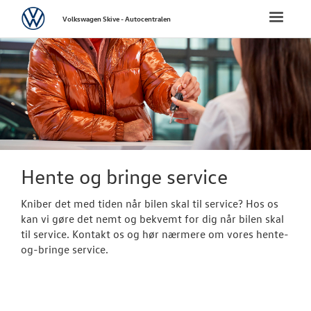
Volkswagen
Toggle
Volkswagen Skive - Autocentralen
naviga
FORSIDE
NYE PERSONBI
NYE VAREBILER
BRUGTE BILER
Hente og bringe service
Kniber det med tiden når bilen skal til service? Hos os
FINANSIERING/
kan vi gøre det nemt og bekvemt for dig når bilen skal
til service. Kontakt os og hør nærmere om vores hente-
VÆRKSTED
og-bringe service.
Bestil tid på 
Hjulskifte