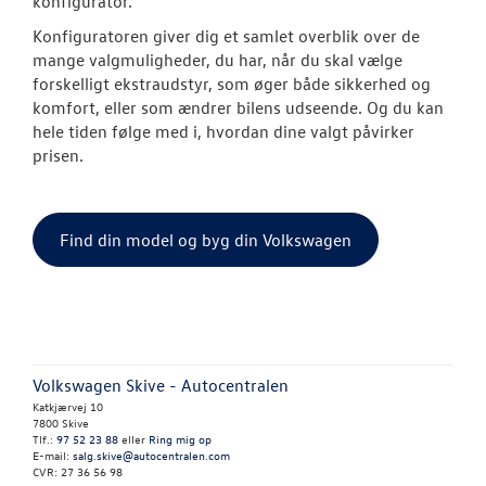
konfigurator.
Konfiguratoren giver dig et samlet overblik over de
Pendlerleasin
mange valgmuligheder, du har, når du skal vælge
forskelligt ekstraudstyr, som øger både sikkerhed og
ID. Cross
komfort, eller som ændrer bilens udseende. Og du kan
hele tiden følge med i, hvordan dine valgt påvirker
ID.3 Neo
prisen.
ID.4
ID.5
Find din model og byg din Volkswagen
Privatleasing
Elektrisk Volks
Finansiering
Volkswagen Skive - Autocentralen
Katkjærvej 10
7800 Skive
Vejen til et be
Tlf.:
97 52 23 88
eller
Ring mig op
E-mail:
salg.skive@autocentralen.com
CVR: 27 36 56 98
ID. Buzz