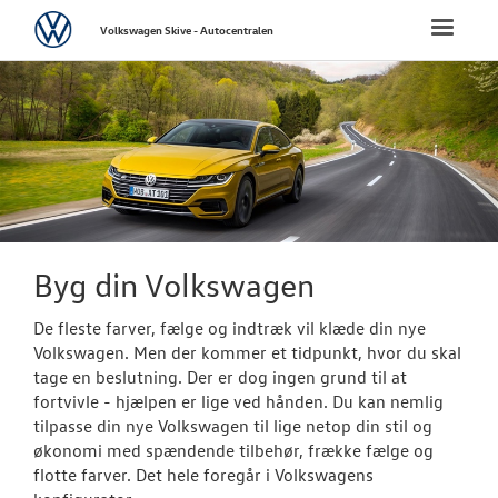
Volkswagen
Toggle
Volkswagen Skive - Autocentralen
naviga
FORSIDE
NYE PERSONBI
Bestil prøvetu
Book en salgs
Byg din Volkswagen
Byg din Volks
De fleste farver, fælge og indtræk vil klæde din nye
Modeller
Volkswagen. Men der kommer et tidpunkt, hvor du skal
tage en beslutning. Der er dog ingen grund til at
ID. Polo
fortvivle - hjælpen er lige ved hånden. Du kan nemlig
tilpasse din nye Volkswagen til lige netop din stil og
T-Roc
økonomi med spændende tilbehør, frække fælge og
flotte farver. Det hele foregår i Volkswagens
Aktuelle kam