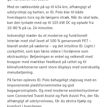
Med en rækkevidde på op til 454 km, afhængigt af
Pendlerleasin
udstyrslinje og batteri, er ID. Polo klar til både
hverdagens ture og de længere stræk. Når du skal lade,
ID. Cross
kan den lynlade med op til 105 kW DC og oplade fra
10-80 % på ca. 24 minutter.
ID.3 Neo
Indvendigt møder du et moderne og funktionelt
interiør med stof lavet af 100 % genanvendt PET –
ID.4
blandt andet på sæderne – og det intuitive ID. Light i
cockpittet, som kan føres videre i fordørene som
ID.5
ekstraudstyr. Betjeningen er enkel og velkendt med
knapper med mærkbar feedback på rattet og til
Privatleasing
klimafunktionerne samt store displays med overskuelig
menubetjening.
Elektrisk Volks
På farten opleves ID. Polo behageligt støjsvag med en
Finansiering
imponerende pladsfornemmelse og god
bagagerumsplads. Og med moderne assistentsystemer
Vejen til et be
som Connected Travel Assist og Park Assist Pro, der fås
afhængigt af udstyrsniveau, får du ekstra hjælp og
ID. Buzz
komfort i hverdagen.