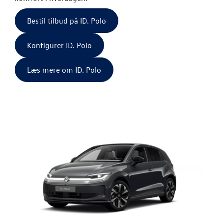
ID.7 og ID.7 T
Bestil tilbud på ID. Polo
Den nye Tigua
Konfigurer ID. Polo
Garanti
Læs mere om ID. Polo
NYE VAREBILER
BRUGTE BILER
FINANSIERING/
VÆRKSTED
PLADEVÆRKST
RESERVEDELE