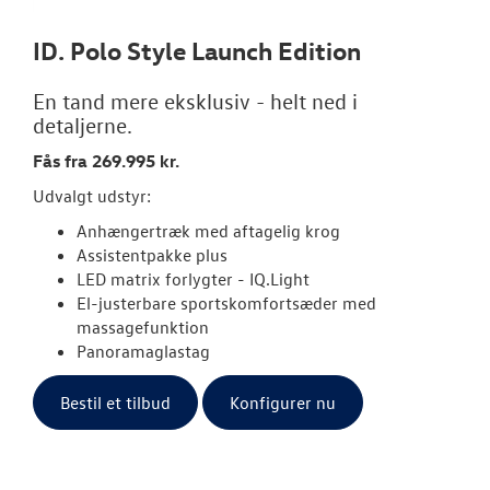
ID. Polo Style Launch Edition
TILBEHØR
En tand mere eksklusiv - helt ned i
NYHEDER
detaljerne.
Fås fra 269.995 kr.
OM OS
Udvalgt udstyr:
Anhængertræk med aftagelig krog
Assistentpakke plus
LED matrix forlygter - IQ.Light
El-justerbare sportskomfortsæder med
massagefunktion
Panoramaglastag
Bestil et tilbud
Konfigurer nu