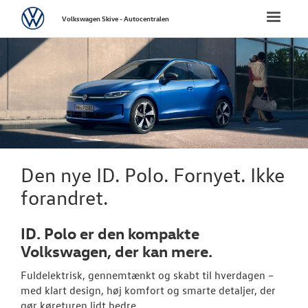
Volkswagen
Toggle
Volkswagen Skive - Autocentralen
naviga
FORSIDE
NYE PERSONBI
Bestil prøvetu
Book en salgs
Den nye ID. Polo. Fornyet. Ikke
Byg din Volks
forandret.
Modeller
ID. Polo er den kompakte
ID. Polo
Volkswagen, der kan mere.
Fuldelektrisk, gennemtænkt og skabt til hverdagen –
T-Roc
med klart design, høj komfort og smarte detaljer, der
gør køreturen lidt bedre.
Aktuelle kam