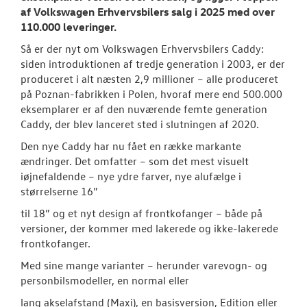
af Volkswagen Erhvervsbilers salg i 2025 med over
110.000 leveringer.
Så er der nyt om Volkswagen Erhvervsbilers Caddy:
siden introduktionen af tredje generation i 2003, er der
produceret i alt næsten 2,9 millioner – alle produceret
på Poznan-fabrikken i Polen, hvoraf mere end 500.000
eksemplarer er af den nuværende femte generation
Caddy, der blev lanceret sted i slutningen af 2020.
Den nye Caddy har nu fået en række markante
ændringer. Det omfatter – som det mest visuelt
iøjnefaldende – nye ydre farver, nye alufælge i
størrelserne 16”
til 18” og et nyt design af frontkofanger – både på
versioner, der kommer med lakerede og ikke-lakerede
frontkofanger.
Med sine mange varianter – herunder varevogn- og
personbilsmodeller, en normal eller
lang akselafstand (Maxi), en basisversion, Edition eller