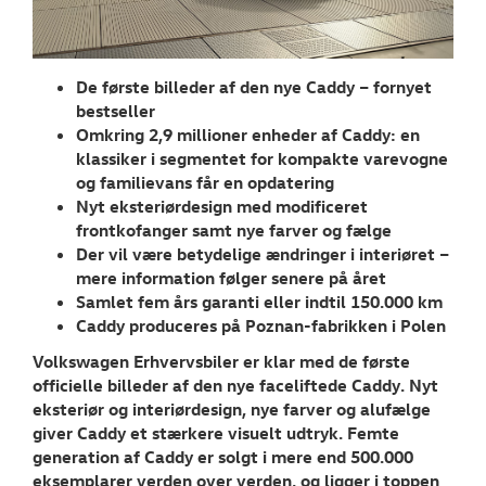
RESERVEDELE
TILBEHØR
De første billeder af den nye Caddy – fornyet
bestseller
NYHEDER
Omkring 2,9 millioner enheder af Caddy: en
klassiker i segmentet for kompakte varevogne
Tilmeld dig V
og familievans får en opdatering
Danmarks nyh
Nyt eksteriørdesign med modificeret
frontkofanger samt nye farver og
fælge
Aktuelt
Der vil være betydelige ændringer i interiøret –
mere information følger senere på året
OM OS
Samlet fem års garanti eller indtil 150.000 km
Caddy produceres på Poznan-fabrikken i Polen
Volkswagen Erhvervsbiler er klar med de første
officielle billeder af den nye faceliftede Caddy. Nyt
eksteriør og interiørdesign, nye farver og alufælge
giver Caddy et stærkere visuelt udtryk. Femte
generation af Caddy er solgt i mere end 500.000
eksemplarer verden over verden, og ligger i toppen