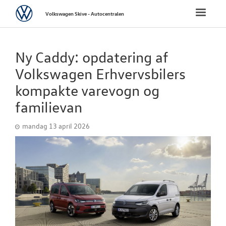
Volkswagen
Toggle
Volkswagen Skive - Autocentralen
naviga
FORSIDE
Ny Caddy: opdatering af
NYE PERSONBI
Volkswagen Erhvervsbilers
kompakte varevogn og
NYE VAREBILER
familievan
BRUGTE BILER
mandag 13 april 2026
FINANSIERING/
VÆRKSTED
PLADEVÆRKST