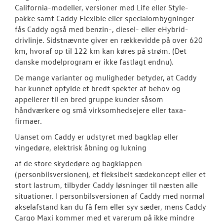
California-modeller, versioner med Life eller Style-
pakke samt Caddy Flexible eller specialombygninger –
fås Caddy også med benzin-, diesel- eller eHybrid-
drivlinje. Sidstnævnte giver en rækkevidde på over 620
km, hvoraf op til 122 km kan køres på strøm. (Det
danske modelprogram er ikke fastlagt endnu).
De mange varianter og muligheder betyder, at Caddy
har kunnet opfylde et bredt spekter af behov og
appellerer til en bred gruppe kunder såsom
håndværkere og små virksomhedsejere eller taxa-
firmaer.
Uanset om Caddy er udstyret med bagklap eller
vingedøre, elektrisk åbning og lukning
af de store skydedøre og bagklappen
(personbilsversionen), et fleksibelt sædekoncept eller et
stort lastrum, tilbyder Caddy løsninger til næsten alle
situationer. I personbilsversionen af Caddy med normal
akselafstand kan du få fem eller syv sæder, mens Caddy
Cargo Maxi kommer med et varerum på ikke mindre