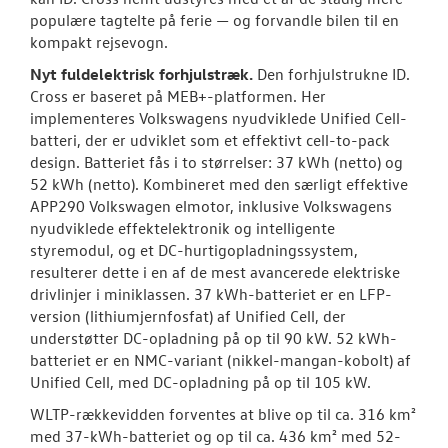
populære tagtelte på ferie — og forvandle bilen til en
kompakt rejsevogn.
Nyt fuldelektrisk
forhjulstræk.
Den forhjulstrukne ID.
Cross er baseret på MEB+-platformen. Her
implementeres Volkswagens nyudviklede Unified Cell-
batteri, der er udviklet som et effektivt cell-to-pack
design. Batteriet fås i to størrelser: 37 kWh (netto) og
52 kWh (netto). Kombineret med den særligt effektive
APP290 Volkswagen elmotor, inklusive Volkswagens
nyudviklede effektelektronik og intelligente
styremodul, og et DC-hurtigopladningssystem,
resulterer dette i en af de mest avancerede elektriske
drivlinjer i miniklassen. 37 kWh-batteriet er en LFP-
version (lithiumjernfosfat) af Unified Cell, der
understøtter DC-opladning på op til 90 kW. 52 kWh-
batteriet er en NMC-variant (nikkel-mangan-kobolt) af
Unified Cell, med DC-opladning på op til 105 kW.
WLTP-rækkevidden forventes at blive op til ca. 316 km²
med 37-kWh-batteriet og op til ca. 436 km² med 52-