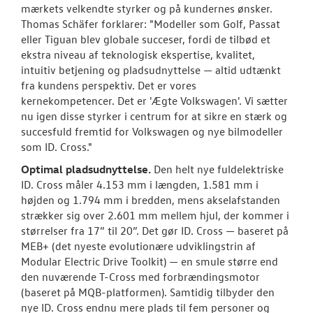
mærkets velkendte styrker og på kundernes ønsker.
Thomas Schäfer forklarer: "Modeller som Golf, Passat
eller Tiguan blev globale succeser, fordi de tilbød et
ekstra niveau af teknologisk ekspertise, kvalitet,
intuitiv betjening og pladsudnyttelse — altid udtænkt
fra kundens perspektiv. Det er vores
kernekompetencer. Det er 'Ægte Volkswagen'. Vi sætter
nu igen disse styrker i centrum for at sikre en stærk og
succesfuld fremtid for Volkswagen og nye bilmodeller
som ID. Cross."
Optimal pladsudnyttelse.
Den helt nye fuldelektriske
ID. Cross måler 4.153 mm i længden, 1.581 mm i
højden og 1.794 mm i bredden, mens akselafstanden
strækker sig over 2.601 mm mellem hjul, der kommer i
størrelser fra 17” til 20”. Det gør ID. Cross — baseret på
MEB+ (det nyeste evolutionære udviklingstrin af
Modular Electric Drive Toolkit) — en smule større end
den nuværende T-Cross med forbrændingsmotor
(baseret på MQB-platformen). Samtidig tilbyder den
nye ID. Cross endnu mere plads til fem personer og