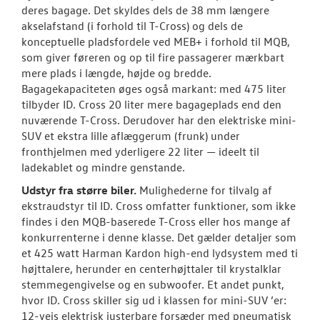
deres bagage. Det skyldes dels de 38 mm længere
akselafstand (i forhold til T-Cross) og dels de
konceptuelle pladsfordele ved MEB+ i forhold til MQB,
som giver føreren og op til fire passagerer mærkbart
mere plads i længde, højde og bredde.
Bagagekapaciteten øges også markant: med 475 liter
tilbyder ID. Cross 20 liter mere bagageplads end den
nuværende T-Cross. Derudover har den elektriske mini-
SUV et ekstra lille aflæggerum (frunk) under
fronthjelmen med yderligere 22 liter — ideelt til
ladekablet og mindre genstande.
Udstyr fra større biler.
Mulighederne for tilvalg af
ekstraudstyr til ID. Cross omfatter funktioner, som ikke
findes i den MQB-baserede T-Cross eller hos mange af
konkurrenterne i denne klasse. Det gælder detaljer som
et 425 watt Harman Kardon high-end lydsystem med ti
højttalere, herunder en centerhøjttaler til krystalklar
stemmegengivelse og en subwoofer. Et andet punkt,
hvor ID. Cross skiller sig ud i klassen for mini-SUV ’er:
12-vejs elektrisk justerbare forsæder med pneumatisk