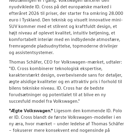
nyudviklede ID. Cross på det europæiske marked i
efteråret 2026 til priser, der starter fra omkring 28.000
euro i Tyskland. Den teknisk og visuelt innovative mini-
SUV kommer med et stilrent og kraftfuldt design, et
højt niveau af oplevet kvalitet, intuitiv betjening, et
komfortabelt interiør med en indbydende atmosfære,
fremragende pladsudnyttelse, topmoderne drivlinjer
og assistentsystemer.
Thomas Schäfer, CEO for Volkswagen-mærket, udtaler:
"ID. Cross kombinerer teknologisk ekspertise,
karakterstærkt design, overbevisende sans for detaljer,
ægte alsidige kvaliteter og en attraktiv pris i forhold til
bilens tekniske niveau. ID. Cross har de bedste
forudsætninger og potentialet til at blive en ny
succesfuld model fra Volkswagen."
"Ægte Volkswagen."
Ligesom den kommende ID. Polo
er ID. Cross blandt de første Volkswagen-modeller i en
ny æra, hvor mærket – under ledelse af Thomas Schäfer
– fokuserer mere konsekvent end nogensinde på