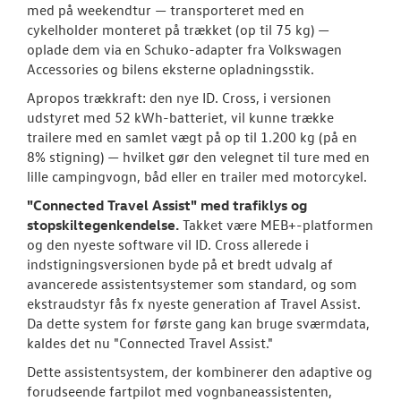
med på weekendtur — transporteret med en
cykelholder monteret på trækket (op til 75 kg) —
oplade dem via en Schuko-adapter fra Volkswagen
Accessories og bilens eksterne opladningsstik.
Apropos trækkraft: den nye ID. Cross, i versionen
udstyret med 52 kWh-batteriet, vil kunne trække
trailere med en samlet vægt på op til 1.200 kg (på en
8% stigning) — hvilket gør den velegnet til ture med en
lille campingvogn, båd eller en trailer med motorcykel.
"Connected Travel Assist" med trafiklys og
stopskiltegenkendelse.
Takket være MEB+-platformen
og den nyeste software vil ID. Cross allerede i
indstigningsversionen byde på et bredt udvalg af
avancerede assistentsystemer som standard, og som
ekstraudstyr fås fx nyeste generation af Travel Assist.
Da dette system for første gang kan bruge sværmdata,
kaldes det nu "Connected Travel Assist."
Dette assistentsystem, der kombinerer den adaptive og
forudseende fartpilot med vognbaneassistenten,