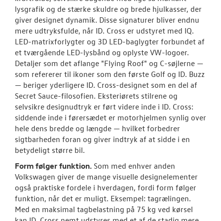
lysgrafik og de stærke skuldre og brede hjulkasser, der
giver designet dynamik. Disse signaturer bliver endnu
mere udtryksfulde, når ID. Cross er udstyret med IQ.
LED-matrixforlygter og 3D LED-baglygter forbundet af
et tværgående LED-lysbånd og oplyste VW-logoer.
Detaljer som det aflange "Flying Roof" og C-søjlerne —
som refererer til ikoner som den første Golf og ID. Buzz
— beriger yderligere ID. Cross-designet som en del af
Secret Sauce-filosofien. Eksteriørets stilrene og
selvsikre designudtryk er ført videre inde i ID. Cross:
siddende inde i førersædet er motorhjelmen synlig over
hele dens bredde og længde — hvilket forbedrer
sigtbarheden foran og giver indtryk af at sidde i en
betydeligt større bil.
Form følger funktion.
Som med enhver anden
Volkswagen giver de mange visuelle designelementer
også praktiske fordele i hverdagen, fordi form følger
funktion, når det er muligt. Eksempel: tagrælingen.
Med en maksimal tagbelastning på 75 kg ved kørsel
kan ID. Cross nemt udstyres med et af de stadig mere