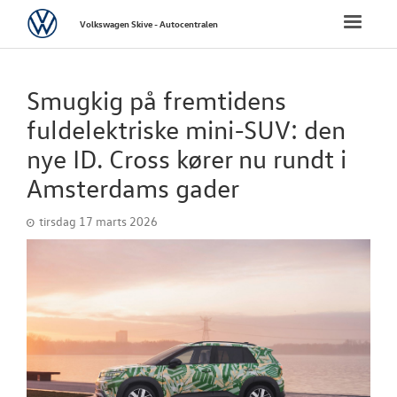
Volkswagen
Toggle
Volkswagen Skive - Autocentralen
naviga
FORSIDE
Smugkig på fremtidens
NYE PERSONBI
fuldelektriske mini-SUV: den
nye ID. Cross kører nu rundt i
NYE VAREBILER
Amsterdams gader
BRUGTE BILER
tirsdag 17 marts 2026
FINANSIERING/
VÆRKSTED
PLADEVÆRKST