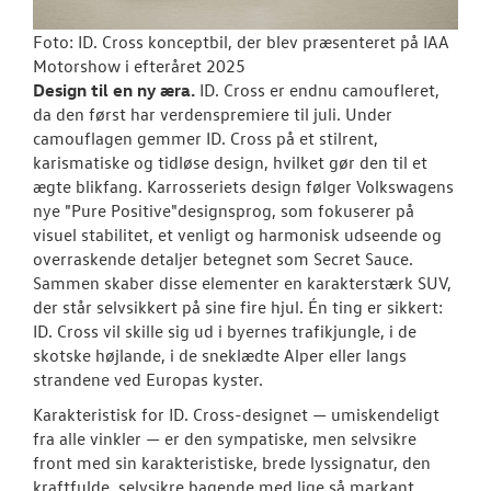
Foto: ID. Cross konceptbil, der blev præsenteret på IAA
Motorshow i efteråret 2025
Design til en ny æra.
ID. Cross er endnu camoufleret,
da den først har verdenspremiere til juli. Under
camouflagen gemmer ID. Cross på et stilrent,
karismatiske og tidløse design, hvilket gør den til et
ægte blikfang. Karrosseriets design følger Volkswagens
nye "Pure Positive"designsprog, som fokuserer på
visuel stabilitet, et venligt og harmonisk udseende og
overraskende detaljer betegnet som Secret Sauce.
Sammen skaber disse elementer en karakterstærk SUV,
der står selvsikkert på sine fire hjul. Én ting er sikkert:
ID. Cross vil skille sig ud i byernes trafikjungle, i de
skotske højlande, i de sneklædte Alper eller langs
strandene ved Europas kyster.
Karakteristisk for ID. Cross-designet — umiskendeligt
fra alle vinkler — er den sympatiske, men selvsikre
front med sin karakteristiske, brede lyssignatur, den
kraftfulde, selvsikre bagende med lige så markant