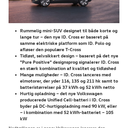
RESERVEDELE
TILBEHØR
Rummelig mini-SUV designet til både korte og
NYHEDER
lange tur – den nye ID. Cross er baseret på
samme elektriske platform som ID. Polo og
Tilmeld dig V
afløser den populære T-Cross
Danmarks nyh
Tidløst, selvsikkert design – baseret på det nye
"Pure Positive" designsprog signalerer ID. Cross
Aktuelt
en stærk kombination af kvalitet og tidløshed
Mange muligheder – ID. Cross lanceres med
OM OS
elmotorer, der yder 116, 135 og 211 hk samt to
batteristørrelser på 37 kWh og 52 kWh netto
Hurtig opladning – det nye Volkswagen
producerede Unified Cell-batteri i ID. Cross
byder på DC-hurtigopladning med 90 kW, eller
– i kombination med 52
kWh-batteriet
–
105
kW
Nedtællingen er i gang: Volkswagen lancerer den