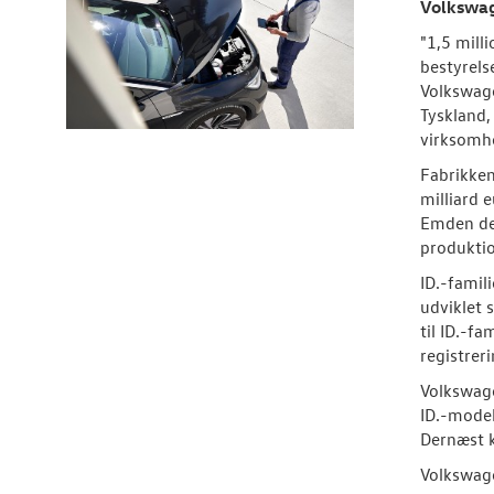
Volkswage
"1,5 mill
bestyrels
Volkswage
Tyskland,
virksomhe
Fabrikken
milliard 
Emden den
produktio
ID.-famil
udviklet 
til ID.-fa
registreri
Volkswage
ID.-model
Dernæst 
Volkswage