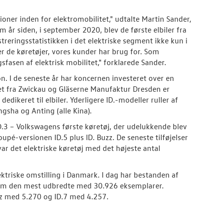
pioner inden for elektromobilitet," udtalte Martin Sander,
 år siden, i september 2020, blev de første elbiler fra
treringsstatistikken i det elektriske segment ikke kun i
er de køretøjer, vores kunder har brug for. Som
sfasen af elektrisk mobilitet," forklarede Sander.
n. I de seneste år har koncernen investeret over en
set fra Zwickau og Gläserne Manufaktur Dresden er
keret til elbiler. Yderligere ID.-modeller ruller af
gsha og Anting (alle Kina).
D.3 – Volkswagens første køretøj, der udelukkende blev
oupé-versionen ID.5 plus ID. Buzz. De seneste tilføjelser
r var det elektriske køretøj med det højeste antal
ektriske omstilling i Danmark. I dag har bestanden af
som den mest udbredte med 30.926 eksemplarer.
z med 5.270 og ID.7 med 4.257.