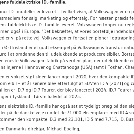
ns fuldelektriske ID.-familie.
ioner ID.-modeller er leveret – hvilket viser, at Volkswagen er en 
esmedlem for salg, marketing og eftersalg. For næsten præcis fem
ns fuldelektriske ID.-familie leveret. Volkswagen topper nu regis
 men også i Europa. "Det bekræfter, at vores portefølje indehold
d er vi på rette vej. Volkswagen er fortsat en pioner i optrapning
 i Østfrisland er et godt eksempel på Volkswagens transformatio
euro i at omdanne den til udelukkende at producere elbiler. Bort
 eneste Volkswagen-fabrik på verdensplan, der udelukkende er dedi
nslinjerne i Hannover og Chattanooga (USA) samt i Foshan, Chan
ien er vokset støt siden lanceringen i 2020, hvor den kompakte I
som elbil – et år senere blev efterfulgt af SUV'en ID.4 (2021) og c
milien er ID.7 og ID.7 Tourer, der blev lanceret i 2024. ID.7 Toure
nger i Tyskland i første halvdel af 2025.
ns elektriske ID.-familie har også sat et tydeligt præg på den el
ler på de danske veje rundet de 71.000 eksemplarer med ID.4 
kommer den kompakte ID.3 med 23.101, ID.5 med 7.715, ID. Buz
n Danmarks direktør, Michael Ebeling,