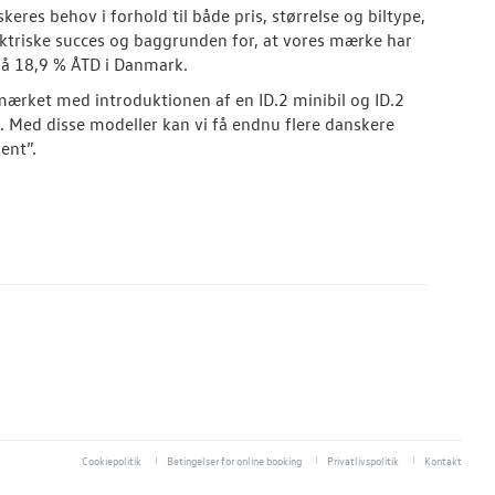
es behov i forhold til både pris, størrelse og biltype,
lektriske succes og baggrunden for, at vores mærke har
på 18,9 % ÅTD i Danmark.
 mærket med introduktionen af en ID.2 minibil og ID.2
. Med disse modeller kan vi få endnu flere danskere
ent”.
Cookiepolitik
Betingelser for online booking
Privatlivspolitik
Kontakt