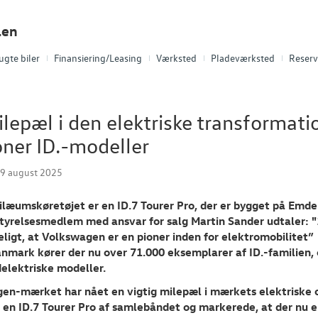
len
ugte biler
Finansiering/Leasing
Værksted
Pladeværksted
Reserv
lepæl i den elektriske transformati
oner ID.-modeller
19 august 2025
ilæumskøretøjet er en ID.7 Tourer Pro, der er bygget på Emde
tyrelsesmedlem med ansvar for salg Martin Sander udtaler: "1,
eligt, at Volkswagen er en pioner inden for elektromobilitet”
anmark kører der nu over 71.000 eksemplarer af ID.-familien,
delektriske modeller.
en-mærket har nået en vigtig milepæl i mærkets elektriske o
t en ID.7 Tourer Pro af samlebåndet og markerede, at der nu e