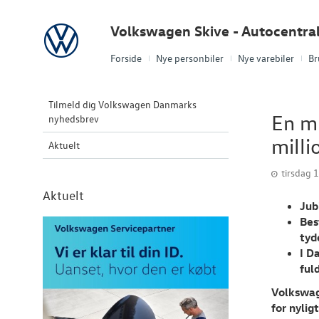
Volkswagen
Volkswagen Skive - Autocentra
Forside
Nye personbiler
Nye varebiler
Br
Tilmeld dig Volkswagen Danmarks
En mi
nyhedsbrev
milli
Aktuelt
tirsdag 
Aktuelt
Jub
Bes
tyd
I D
ful
Volkswag
for nylig