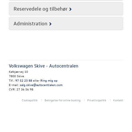
RESERVEDELE
Reservedele og tilbehør
TILBEHØR
Administration
NYHEDER
OM OS
Personale
Volkswagen Skive - Autocentralen
Katkjærvej 10
Kontakt
7800 Skive
Tlf.:
97 52 23 88
eller
Ring mig op
E-mail:
salg.skive@autocentralen.com
Åbningstider 
CVR: 27 36 56 98
Cookiepolitik
Betingelser for online booking
Privatlivspolitik
Kontakt
Forbrugerkla
Betingelser
Job og karrier