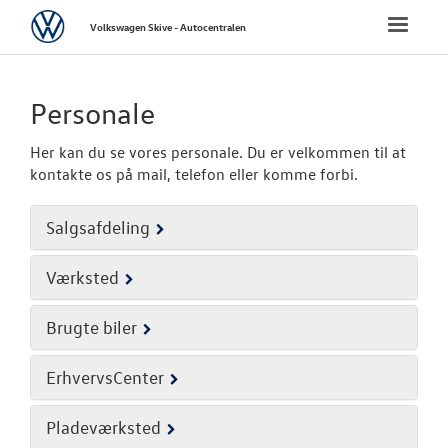
Volkswagen
Toggle
Volkswagen Skive - Autocentralen
naviga
FORSIDE
Personale
NYE PERSONBI
Her kan du se vores personale. Du er velkommen til at
kontakte os på mail, telefon eller komme forbi.
NYE VAREBILER
Salgsafdeling
BRUGTE BILER
Værksted
FINANSIERING/
Brugte biler
VÆRKSTED
ErhvervsCenter
PLADEVÆRKST
Pladeværksted